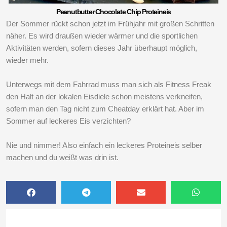
Peanutbutter Chocolate Chip Proteineis
Der Sommer rückt schon jetzt im Frühjahr mit großen Schritten
näher. Es wird draußen wieder wärmer und die sportlichen
Aktivitäten werden, sofern dieses Jahr überhaupt möglich,
wieder mehr.
Unterwegs mit dem Fahrrad muss man sich als Fitness Freak
den Halt an der lokalen Eisdiele schon meistens verkneifen,
sofern man den Tag nicht zum Cheatday erklärt hat. Aber im
Sommer auf leckeres Eis verzichten?
Nie und nimmer! Also einfach ein leckeres Proteineis selber
machen und du weißt was drin ist.
Share
Share
Share
Share
on
on
on
on
facebook
telegram
email
whatsapp