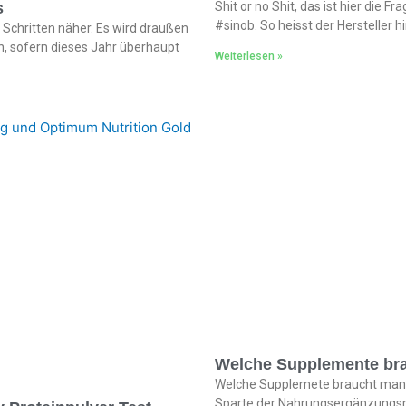
s
Shit or no Shit, das ist hier die F
#sinob. So heisst der Hersteller 
 Schritten näher. Es wird draußen
n, sofern dieses Jahr überhaupt
Weiterlesen »
Welche Supplemente bra
Welche Supplemete braucht man wi
Sparte der Nahrungsergänzungsmi