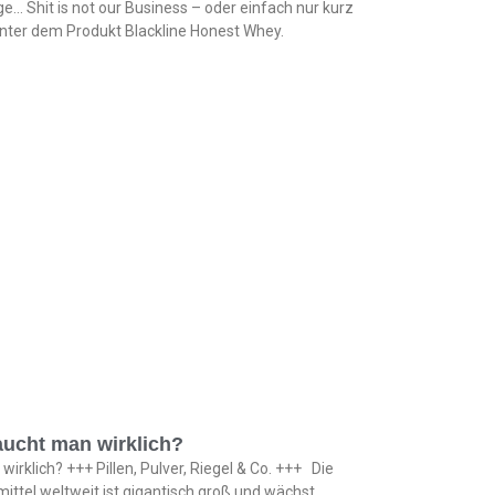
rage… Shit is not our Business – oder einfach nur kurz
hinter dem Produkt Blackline Honest Whey.
ucht man wirklich?
rklich? +++ Pillen, Pulver, Riegel & Co. +++ Die
ttel weltweit ist gigantisch groß und wächst