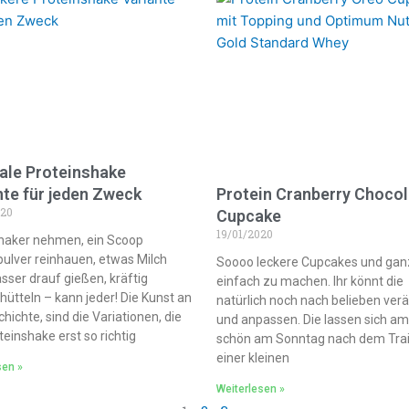
iale Proteinshake
nte für jeden Zweck
Protein Cranberry Chocol
020
Cupcake
19/01/2020
haker nehmen, ein Scoop
pulver reinhauen, etwas Milch
Soooo leckere Cupcakes und gan
sser drauf gießen, kräftig
einfach zu machen. Ihr könnt die
hütteln – kann jeder! Die Kunst an
natürlich noch nach belieben ver
hichte, sind die Variationen, die
und anpassen. Die lassen sich a
einshake erst so richtig
schön am Sonntag nach dem Trai
einer kleinen
sen »
Weiterlesen »