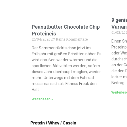
9 geni
Peanutbutter Chocolate Chip
Varian
01/02/20
Proteineis
26/04/2020
Keine Kommentare
Einen Sh
Proteinp
Der Sommer rückt schon jetzt im
oder Was
Frühjahr mit großen Schritten näher. Es
durchsch
wird draußen wieder wärmer und die
an der G
sportlichen Aktivitäten werden, sofern
die den P
dieses Jahr überhaupt möglich, wieder
lecker ma
mehr. Unterwegs mit dem Fahrrad
Beitrag
muss man sich als Fitness Freak den
Halt
Weiterles
Weiterlesen »
Protein / Whey / Casein