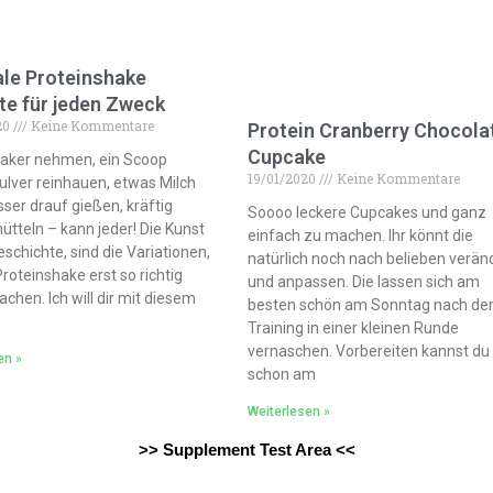
ale Proteinshake
te für jeden Zweck
20
Keine Kommentare
Protein Cranberry Chocola
Cupcake
aker nehmen, ein Scoop
19/01/2020
Keine Kommentare
ulver reinhauen, etwas Milch
ser drauf gießen, kräftig
Soooo leckere Cupcakes und ganz
ütteln – kann jeder! Die Kunst
einfach zu machen. Ihr könnt die
eschichte, sind die Variationen,
natürlich noch nach belieben verän
roteinshake erst so richtig
und anpassen. Die lassen sich am
chen. Ich will dir mit diesem
besten schön am Sonntag nach d
Training in einer kleinen Runde
vernaschen. Vorbereiten kannst du 
en »
schon am
Weiterlesen »
>> Supplement Test Area <<