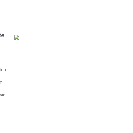
te
dern
em
sie