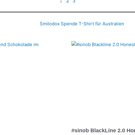
1
2
3
#sinob BlackLine 2.0 Ho