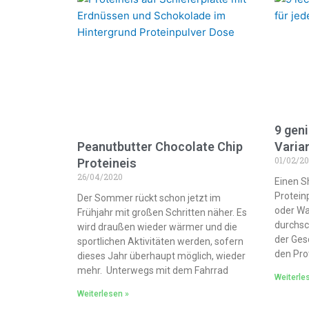
9 gen
Peanutbutter Chocolate Chip
Varia
01/02/2
Proteineis
26/04/2020
Einen S
Protein
Der Sommer rückt schon jetzt im
oder Wa
Frühjahr mit großen Schritten näher. Es
durchsc
wird draußen wieder wärmer und die
der Gesc
sportlichen Aktivitäten werden, sofern
den Prot
dieses Jahr überhaupt möglich, wieder
mehr. Unterwegs mit dem Fahrrad
Weiterle
Weiterlesen »